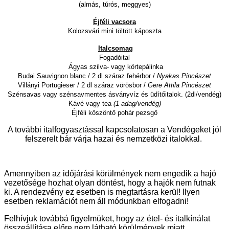
(almás, túrós, meggyes)
Éjféli vacsora
Kolozsvári mini töltött káposzta
Italcsomag
Fogadóital
Ágyas szilva- vagy körtepálinka
Budai Sauvignon blanc
/ 2 dl száraz fehérbor /
Nyakas Pincészet
Villányi Portugieser
/ 2 dl száraz vörösbor /
Gere Attila Pincészet
Szénsavas vagy szénsavmentes ásványvíz és üdítőitalok.
(2dl/vendég)
Kávé vagy tea
(1 adag/vendég)
Éjféli köszöntő pohár pezsgő
A további italfogyasztással kapcsolatosan a Vendégeket jól
felszerelt bár várja hazai és nemzetközi italokkal.
Amennyiben az időjárási körülmények nem engedik a hajó
vezetősége hozhat olyan döntést, hogy a hajók nem futnak
ki. A rendezvény ez esetben is megtartásra kerül! Ilyen
esetben reklamációt nem áll módunkban elfogadni!
Felhívjuk továbbá figyelmüket, hogy az étel- és italkínálat
összeállítása előre nem látható körülmények miatt