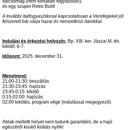
italcsomag (nem korlátlan fogyasztás!),
és egy szuper Retro Bulit!
A további italfogyasztással kapcsolatosan a Vendégeket jól
felszerelt bár várja hazai és nemzetközi italokkal.
Indulási és érkezési helyszín:
Bp. XIII. ker. Jászai M. tér,
kikötő: 6-7.
Időpont:
2025. december 31.
Menetrend:
21:00-21:30: beszállás
21:30-23:45: hajózás
23:45-0:15: kikötő
0:15-02:00: hajózás
02:00 kikötés, program vége (indulással megegyező)
Ablak melletti helyet nem tudunk garantálni, de a hajó
egészéről kiváló kilátás nyílik!