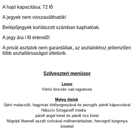
A hajó kapacitása: 72 fő
A jegyek nem visszaválthatók!
Belépőjegyek korlátozott számban kaphatóak.
A jegy ára / fő értendő!
A privát asztalok nem garantáltak, az asztalokhoz jellemzően
több asztaltársaságot ültetünk.
Szilveszteri menüsor
Leves
Vörös lencsés vad raguleves
Meleg ételek
Újévi malacsült,
hagymás törtburgonyával és pezsgős párolt káposztával
Hátszín Stroganoff módra
párolt angol köret és párolt rizs köret
Nógrádi libamell aszalt szilvával málnamártásban,
hercegnő burgonya
körettel