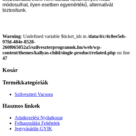
módosulhat, ilyen esetben egyenértékű, alternatívát
biztosítunk.
Warning
: Undefined variable $ticket_ids in
/data/4/c/4c8ee5eb-
97fd-484e-8528-
260f065052a5/szilveszterprogramok.hu/web/wp-
content/themes/kallyas-child/single-product/related.php
on line
47
Kosár
Termékkategóriák
Szilveszteri Vacsora
Hasznos linkek
Adatkezelési Nyilatkozat
Felhasználási Feltételek
Jegyvásárlás GYIK